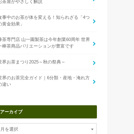
お茶屋がやさしく解説
食事中のお茶が体を変える！知られざる「4つ
の黄金効果」
棒茶専門店 山一園製茶は今年創業60周年 世界
一棒茶商品バリエーションが豊富です
世界お茶まつり2025～秋の祭典～
世界のお茶完全ガイド｜6分類・産地・淹れ方
の違い
アーカイブ