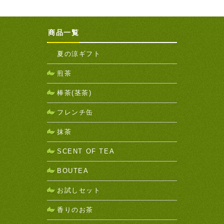
商品一覧
夏の涼ギフト
煎茶
棒茶(茎茶)
フレンチ缶
抹茶
SCENT OF TEA
BOUTEA
お試しセット
香りのお茶