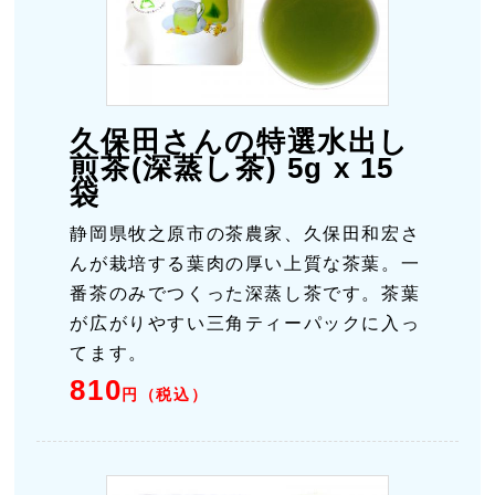
久保田さんの特選水出し
煎茶(深蒸し茶) 5g x 15
袋
静岡県牧之原市の茶農家、久保田和宏さ
んが栽培する葉肉の厚い上質な茶葉。一
番茶のみでつくった深蒸し茶です。茶葉
が広がりやすい三角ティーパックに入っ
てます。
810
円（税込）