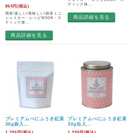
ティック抹...
864
円(税込)
簡単!楽しい!美味しい!抹茶ミニ
商品詳細を見る
シェイカー・レシピBOOK・ス
ティック抹...
商品詳細を見る
プレミアムべにふうき紅茶
プレミアムべにふうき紅茶
30g袋入...
30g缶入...
1,296
円(税込)
1,296
円(税込)