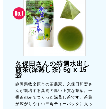
久保田さんの特選水出し
煎茶(深蒸し茶) 5g x 15
袋
静岡県牧之原市の茶農家、久保田和宏さ
んが栽培する葉肉の厚い上質な茶葉。一
番茶のみでつくった深蒸し茶です。茶葉
が広がりやすい三角ティーパックに入っ