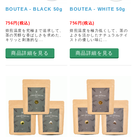
BOUTEA - BLACK 50g
BOUTEA - WHITE 50g
756
円(税込)
756
円(税込)
焙煎温度を究極まで追求して、
焙煎温度を極力低くして、茎の
茎の芳醇な香ばしさを求めた、
よさを活かしたナチュラルテイ
キリッと刺激的な...
ストの優しい味に...
商品詳細を見る
商品詳細を見る