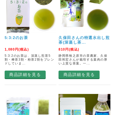
5:3:2のお茶
久保田さんの特選水出し煎
茶(深蒸し茶...
1,080
円(税込)
810
円(税込)
5:3:2のお茶は、深蒸し煎茶5
静岡県牧之原市の茶農家、久保
割・棒茶3割・粉茶2割をブレン
田和宏さんが栽培する葉肉の厚
ドしていま...
い上質な茶葉。一...
商品詳細を見る
商品詳細を見る