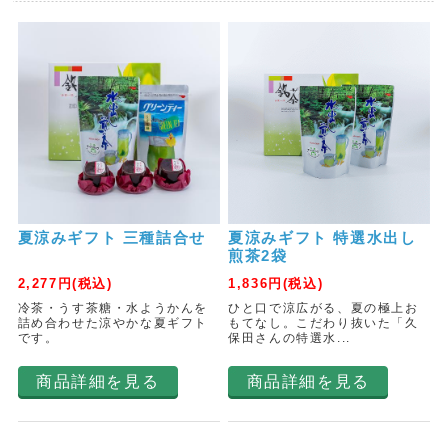
夏涼みギフト 三種詰合せ
夏涼みギフト 特選水出し
煎茶2袋
2,277
円(税込)
1,836
円(税込)
冷茶・うす茶糖・水ようかんを
ひと口で涼広がる、夏の極上お
詰め合わせた涼やかな夏ギフト
もてなし。こだわり抜いた「久
です。
保田さんの特選水...
商品詳細を見る
商品詳細を見る