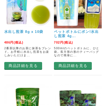
水出し煎茶 8g x 10袋
ペットボトルにポン!水出
し煎茶 4g...
486
円(税込)
702
円(税込)
2番茶以降のお茶に抹茶をブレン
500mlのペットボトルに、ひと
ド。お手軽に水出し煎茶をお楽
袋。長方形の形のティーバッグ
しみいただけま...
なので簡単に...
商品詳細を見る
商品詳細を見る