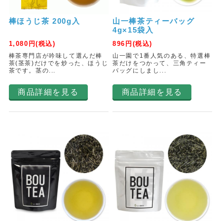
棒ほうじ茶 200g入
山一棒茶ティーバッグ
4g×15袋入
1,080
円(税込)
896
円(税込)
棒茶専門店が吟味して選んだ棒
山一園で1番人気のある、特選棒
茶(茎茶)だけでを炒った、ほうじ
茶だけをつかって、三角ティー
茶です。茎の...
バッグにしまし...
商品詳細を見る
商品詳細を見る