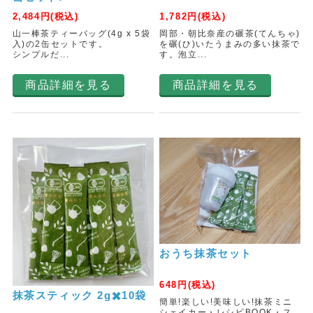
2,484
円(税込)
1,782
円(税込)
山一棒茶ティーバッグ(4g x 5袋
岡部・朝比奈産の碾茶(てんちゃ)
入)の2缶セットです。
を碾(ひ)いたうまみの多い抹茶で
シンプルだ...
す。泡立...
商品詳細を見る
商品詳細を見る
おうち抹茶セット
648
円(税込)
抹茶スティック 2g✖️10袋
簡単!楽しい!美味しい!抹茶ミニ
シェイカー・レシピBOOK・ス