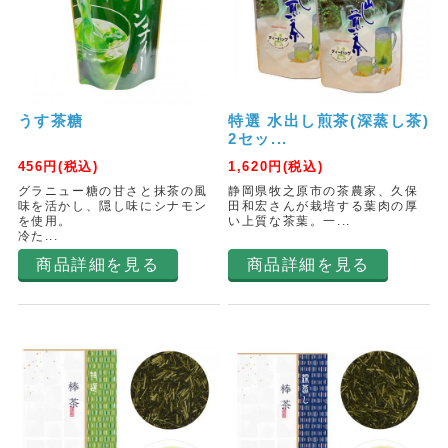
うす茶糖
特選 水出し煎茶(深蒸し茶)
2セッ...
456
円(税込)
1,620
円(税込)
グラニュー糖の甘さと抹茶の風
静岡県牧之原市の茶農家、久保
味を活かし、隠し味にシナモン
田和宏さんが栽培する葉肉の厚
を使用。
い上質な茶葉。一...
冷た...
商品詳細を見る
商品詳細を見る