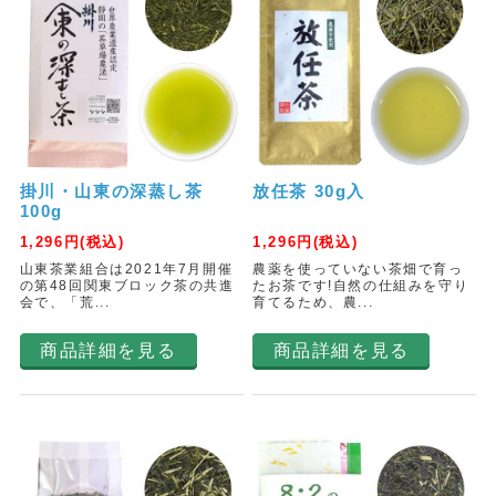
掛川・山東の深蒸し茶
放任茶 30g入
100g
1,296
円(税込)
1,296
円(税込)
山東茶業組合は2021年7月開催
農薬を使っていない茶畑で育っ
の第48回関東ブロック茶の共進
たお茶です!自然の仕組みを守り
会で、「荒...
育てるため、農...
商品詳細を見る
商品詳細を見る