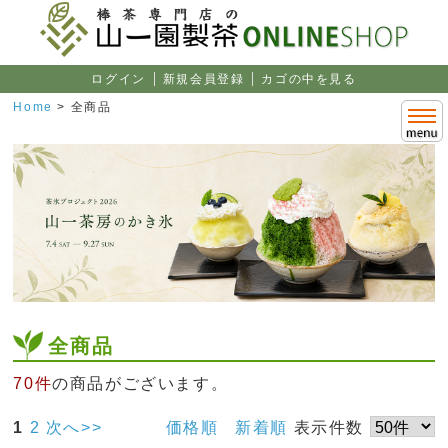
ログイン
新規会員登録
カゴの中を見る
Home
>
全商品
全商品
70件
の商品がございます。
1
2
次へ>>
価格順
新着順
表示件数