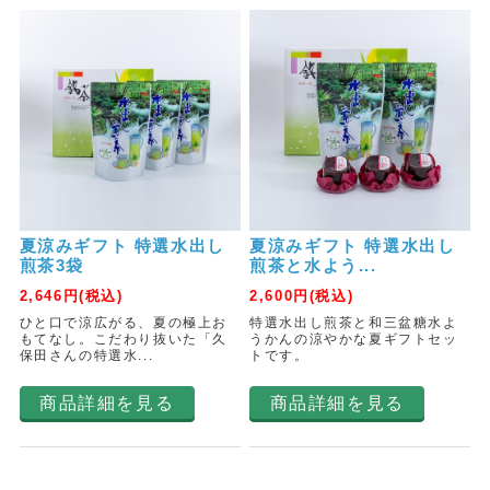
夏涼みギフト 特選水出し
夏涼みギフト 特選水出し
煎茶3袋
煎茶と水よう...
2,646
円(税込)
2,600
円(税込)
ひと口で涼広がる、夏の極上お
特選水出し煎茶と和三盆糖水よ
もてなし。こだわり抜いた「久
うかんの涼やかな夏ギフトセッ
保田さんの特選水...
トです。
商品詳細を見る
商品詳細を見る