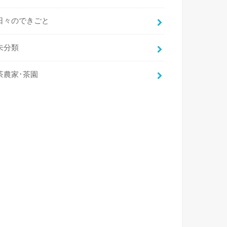
日々のできごと
未分類
茶農家･茶園