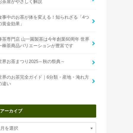
お茶屋がやさしく解説
食事中のお茶が体を変える！知られざる「4つ
の黄金効果」
棒茶専門店 山一園製茶は今年創業60周年 世界
一棒茶商品バリエーションが豊富です
世界お茶まつり2025～秋の祭典～
世界のお茶完全ガイド｜6分類・産地・淹れ方
の違い
アーカイブ