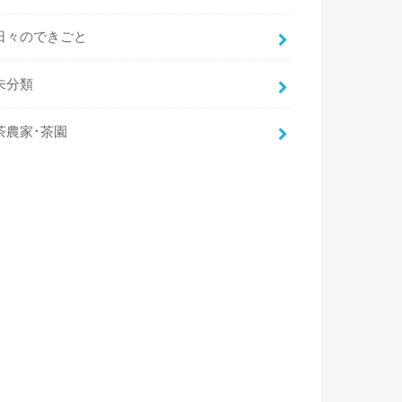
日々のできごと
未分類
茶農家･茶園