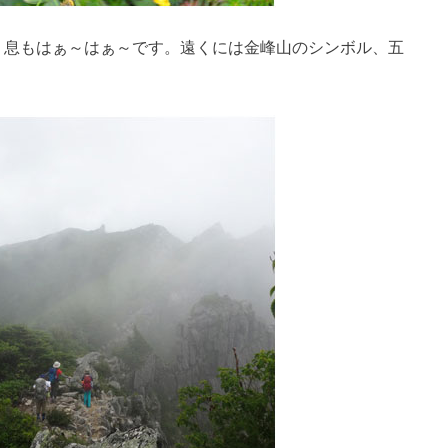
、息もはぁ～はぁ～です。遠くには金峰山のシンボル、五