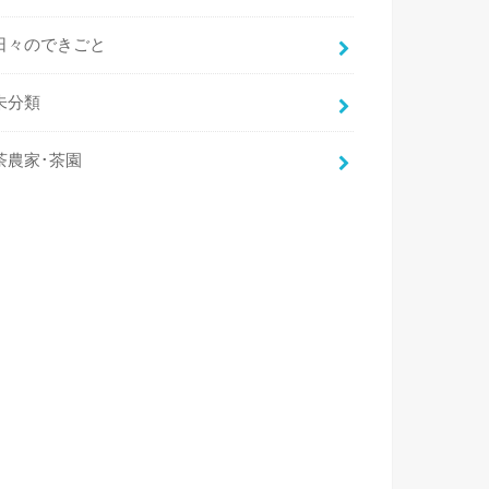
日々のできごと
未分類
茶農家･茶園