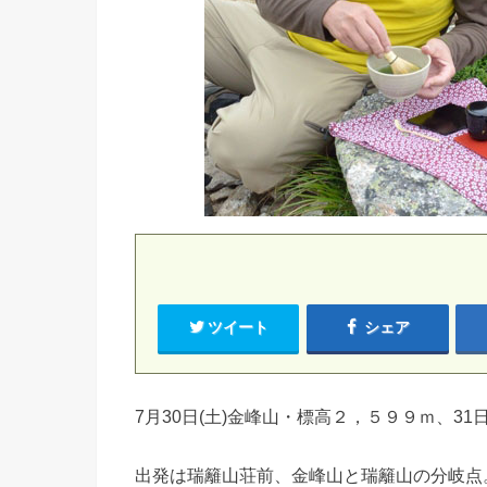
ツイート
シェア
7月30日(土)金峰山・標高２，５９９ｍ、
出発は瑞籬山荘前、金峰山と瑞籬山の分岐点